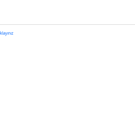
nu Seslendirme Düğmesini Açmak İçin Enter tuşuna basınız
klayınız